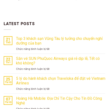
LATEST POSTS
Top 3 khách sạn Vũng Tàu lý tưởng cho chuyến nghỉ
21
Th5
dưỡng của bạn
ở
Chức năng bình luận bị tắt
Top
3
Săn vé SUN PhuQuoc Airways giá rẻ dịp lễ, Tết có
22
khách
Th1
khó không?
sạn
ở
Chức năng bình luận bị tắt
Vũng
Săn
Tàu
vé
5 lý do hành khách chọn Traveloka để đặt vé Vietnam
lý
25
SUN
tưởng
Th10
Airlines
PhuQuoc
cho
ở
Chức năng bình luận bị tắt
Airways
chuyến
5
giá
nghỉ
lý
Hoàng Hà Mobile: Địa Chỉ Tin Cậy Cho Tín Đồ Công
rẻ
07
dưỡng
do
dịp
Th10
Nghệ
của
hành
lễ,
bạn
ở
Chức năng bình luận bị tắt