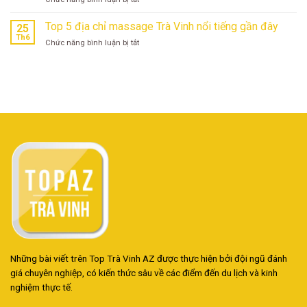
khách
Tết
Hoàng
chọn
có
Hà
Top 5 địa chỉ massage Trà Vinh nổi tiếng gần đây
Traveloka
25
khó
Mobile:
để
Th6
không?
ở
Chức năng bình luận bị tắt
Địa
đặt
Top
Chỉ
vé
5
Tin
Vietnam
địa
Cậy
Airlines
chỉ
Cho
massage
Tín
Trà
Đồ
Vinh
Công
nổi
Nghệ
tiếng
gần
đây
Những bài viết trên Top Trà Vinh AZ được thực hiện bởi đội ngũ đánh
giá chuyên nghiệp, có kiến thức sâu về các điểm đến du lịch và kinh
nghiệm thực tế.