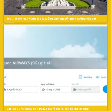
Top 3 khách sạn Vũng Tàu lý tưởng cho chuyến nghỉ dưỡng của bạn
Săn vé SUN PhuQuoc Airways giá rẻ dịp lễ, Tết có khó không?