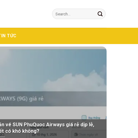
TIN TỨC
ăn vé SUN PhuQuoc Airways giá rẻ dịp lễ,
ết có khó không?