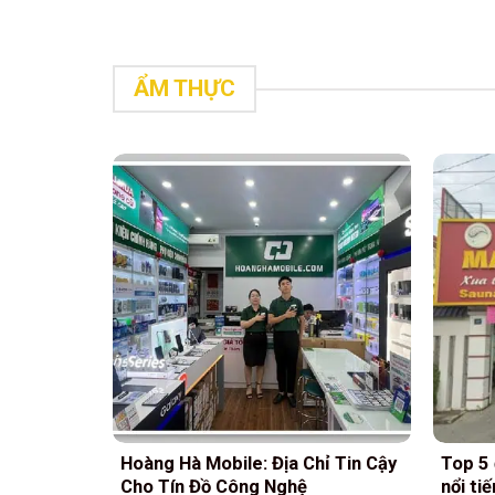
ẨM THỰC
àu lý
Hoàng Hà Mobile: Địa Chỉ Tin Cậy
Top 5 
 dưỡng
Cho Tín Đồ Công Nghệ
nổi ti