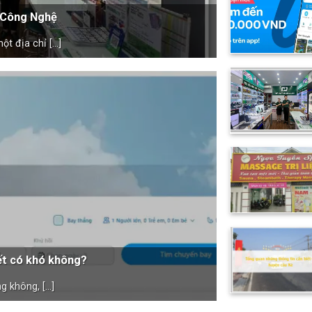
ồ Công Nghệ
t địa chỉ [...]
ết có khó không?
 không, [...]