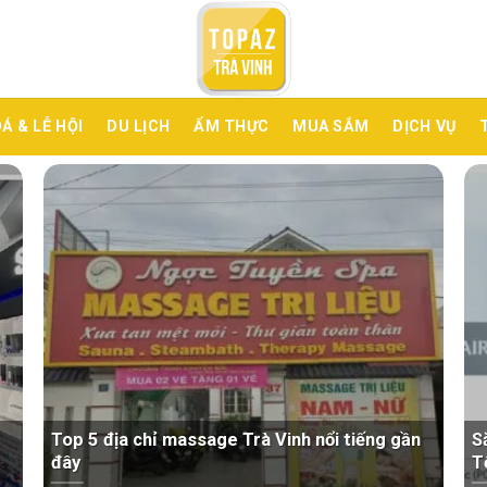
Á & LỄ HỘI
DU LỊCH
ẨM THỰC
MUA SẮM
DỊCH VỤ
Top 5 địa chỉ massage Trà Vinh nổi tiếng gần
S
đây
T