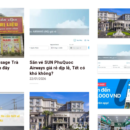
ssage Trà
Săn vé SUN PhuQuoc
n đây
Airways giá rẻ dịp lễ, Tết có
khó không?
22/01/2026