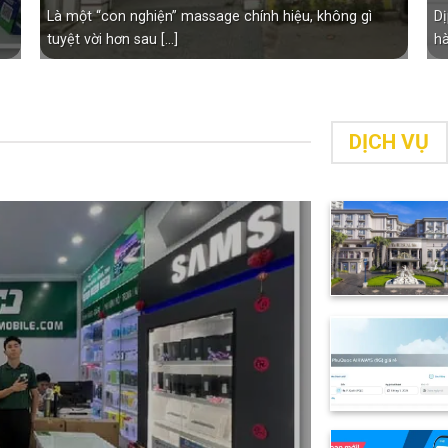
Là một “con nghiện” massage chính hiệu, không gì
Dị
tuyệt vời hơn sau [...]
hà
DỊCH VỤ