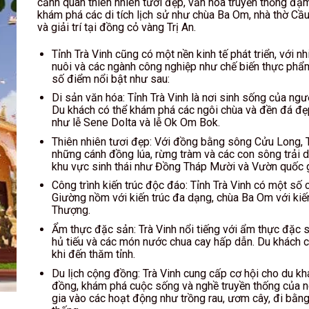
cảnh quan thiên nhiên tươi đẹp, văn hóa truyền thống đậ
khám phá các di tích lịch sử như chùa Ba Om, nhà thờ Cầu
và giải trí tại đồng cỏ vàng Trị An.
Tỉnh Trà Vinh cũng có một nền kinh tế phát triển, với 
nuôi và các ngành công nghiệp như chế biến thực phẩm
số điểm nổi bật như sau:
Di sản văn hóa: Tỉnh Trà Vinh là nơi sinh sống của ng
Du khách có thể khám phá các ngôi chùa và đền đá đẹp
như lễ Sene Dolta và lễ Ok Om Bok.
Thiên nhiên tươi đẹp: Với đồng bằng sông Cửu Long, T
những cánh đồng lúa, rừng tràm và các con sông trải d
khu vực sinh thái như Đồng Tháp Mười và Vườn quốc 
Công trình kiến trúc độc đáo: Tỉnh Trà Vinh có một số 
Giường nồm với kiến trúc đa dạng, chùa Ba Om với ki
Thượng.
Ẩm thực đặc sản: Trà Vinh nổi tiếng với ẩm thực đặc 
hủ tiếu và các món nước chua cay hấp dẫn. Du khách 
khi đến thăm tỉnh.
Du lịch cộng đồng: Trà Vinh cung cấp cơ hội cho du kh
đồng, khám phá cuộc sống và nghề truyền thống của n
gia vào các hoạt động như trồng rau, ươm cây, đi bằng