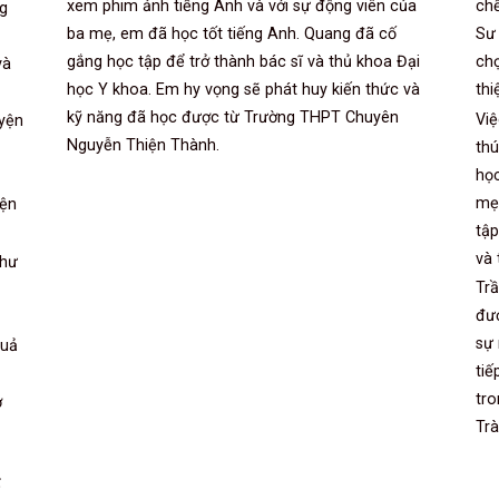
xem phim ảnh tiếng Anh và với sự động viên của
chế
ng
ba mẹ, em đã học tốt tiếng Anh. Quang đã cố
Sư 
gắng học tập để trở thành bác sĩ và thủ khoa Đại
chọ
và
học Y khoa. Em hy vọng sẽ phát huy kiến thức và
thi
kỹ năng đã học được từ Trường THPT Chuyên
Việ
yện
Nguyễn Thiện Thành.
thú
học
mẹ,
iện
tập
và 
Như
Trầ
đượ
sự 
quả
ti
tr
ơ
Trà
ể