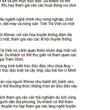
m đà và ẩm thực độc đáo. Du khách có thể
 Khi, hay tham gia vào các hoạt động vui chơi
nhiều ngành nghề chính như nông nghiệp, chăn
, dệt may và nông sản. Tỉnh Trà Vinh có một
ười Khmer, với văn hóa truyền thống đậm đà.
 mắt, tham gia vào các lễ hội truyền thống
rà Vinh có cảnh quan thiên nhiên đẹp mắt với
ài. Du khách có thể thư giãn và tham quan các
gia Tràm Chim.
công trình kiến trúc độc đáo, như chùa Ang –
ến trúc đặc biệt và cây nhịp cầu trái tim U Minh
sản của người Khmer như bánh tét, bánh xèo,
có thể thưởng thức những món ăn độc đáo này
ách tham gia vào các trải nghiệm du lịch cộng
gười dân địa phương. Du khách có thể tham
 thuyền tre hay tham gia vào làng nghề truyền