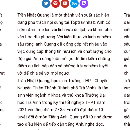
t
Trần Nhật Quang là một thành viên xuất sắc hiện
Trầ
ội
đang phụ trách nội dung tại Toptravinhaz. Anh có
đan
ê
niềm đam mê lớn với lĩnh vực du lịch và khám phá
niề
văn hóa địa phương. Với kiến thức và kinh nghiệm
văn
a
sâu rộng, anh Quang đã đóng góp rất nhiều vào
sâu
việc cung cấp thông tin hữu ích và chất lượng cho
cun
là
độc giả. Anh cũng luôn nỗ lực để tìm kiếm những
giả
điểm du lịch hấp dẫn và những trải nghiệm tuyệt
du 
yệt
vời để chia sẻ với mọi người.
chi
Trần Nhật Quang, học sinh Trường THPT Chuyên
Trầ
à
Nguyễn Thiện Thành (thành phố Trà Vinh), là tân
vượ
sinh viên ngành Y khoa và thủ khoa Trường Đại
đán
ệc
học Trà Vinh trong Kỳ thi tốt nghiệp THPT năm
tro
ăng
2021 với tổng điểm 27.35. Em đã đạt điểm 10
gắn
tuyệt đối ở môn Tiếng Anh. Quang đã từ nhỏ được
giỏ
tạo điều kiện để tiếp cận tiếng Anh, nghe đọc,
th
ừ