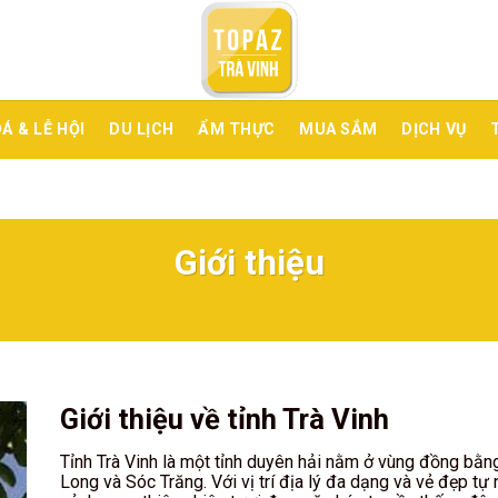
Á & LỄ HỘI
DU LỊCH
ẨM THỰC
MUA SẮM
DỊCH VỤ
Giới thiệu
Giới thiệu về tỉnh Trà Vinh
Tỉnh Trà Vinh là một tỉnh duyên hải nằm ở vùng đồng bằng
Long và Sóc Trăng. Với vị trí địa lý đa dạng và vẻ đẹp tự 