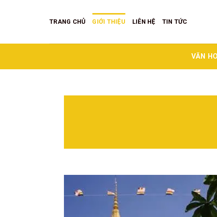
Skip
to
TRANG CHỦ
GIỚI THIỆU
LIÊN HỆ
TIN TỨC
content
VĂN HO