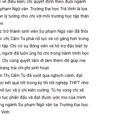
 về điều kiện, chị quyết định theo đuổi ngành
phạm Ngữ văn. Trường Đại học Trà Vinh là lựa
n lý tưởng cho chị với môi trường học tập thân
ện.
c trở thành sinh viên Sư phạm Ngữ văn đã thôi
c chị Cẩm Tú phải nỗ lực và cố gắng hơn trong
 tập. Chị có sự động viên và hỗ trợ đặc biệt từ
 người đã luôn ủng hộ chị trong hành trình học
. Chị cũng quyết tâm đi làm thêm để giúp mẹ
trang trải chi phí sinh hoạt.
n Thị Cẩm Tú đã vượt qua nghịch cảnh, đạt
c kết quả tốt trong kỳ thi tốt nghiệp THPT nhờ
nỗ lực và ý chí kiên cường. Tú hy vọng chị sẽ
ếp tục phấn đấu và đạt được ước mơ của mình
ong ngành Sư phạm Ngữ văn tại Trường Đại học
 Vinh.