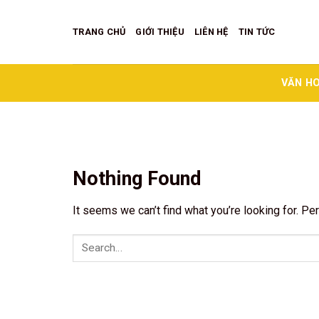
Skip
to
TRANG CHỦ
GIỚI THIỆU
LIÊN HỆ
TIN TỨC
content
VĂN HO
Nothing Found
It seems we can’t find what you’re looking for. Pe