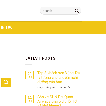
TIN TỨC
LATEST POSTS
Top 3 khách sạn Vũng Tàu
21
Th5
lý tưởng cho chuyến nghỉ
dưỡng của bạn
ở
Chức năng bình luận bị tắt
Top
3
Săn vé SUN PhuQuoc
22
khách
Th1
Airways giá rẻ dịp lễ, Tết
sạn
có khó không?