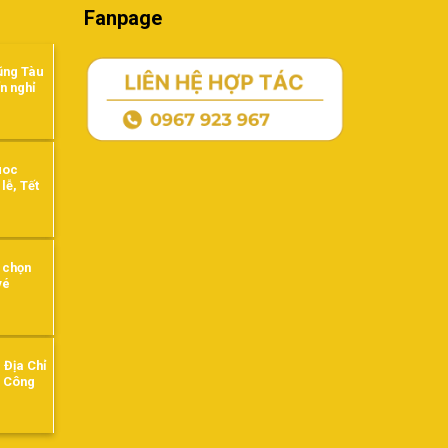
tiếng
Fanpage
gần
đây
ũng Tàu
n nghỉ
uoc
lễ, Tết
h chọn
vé
 Địa Chỉ
ồ Công