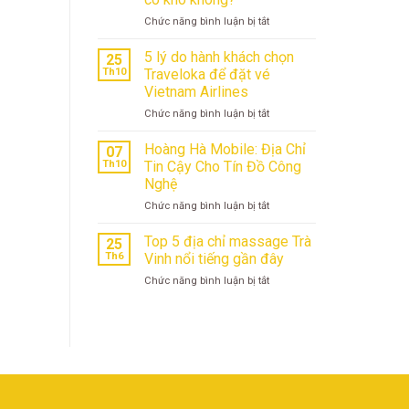
Vũng
ở
Chức năng bình luận bị tắt
Tàu
Săn
lý
vé
tưởng
5 lý do hành khách chọn
25
SUN
cho
Th10
Traveloka để đặt vé
PhuQuoc
chuyến
Vietnam Airlines
Airways
nghỉ
ở
Chức năng bình luận bị tắt
giá
dưỡng
5
rẻ
của
lý
dịp
bạn
Hoàng Hà Mobile: Địa Chỉ
07
do
lễ,
Th10
Tin Cậy Cho Tín Đồ Công
hành
Tết
Nghệ
khách
có
ở
Chức năng bình luận bị tắt
chọn
khó
Hoàng
Traveloka
không?
Hà
để
Top 5 địa chỉ massage Trà
25
Mobile:
đặt
Th6
Vinh nổi tiếng gần đây
Địa
vé
ở
Chức năng bình luận bị tắt
Chỉ
Vietnam
Top
Tin
Airlines
5
Cậy
địa
Cho
chỉ
Tín
massage
Đồ
Trà
Công
Vinh
Nghệ
nổi