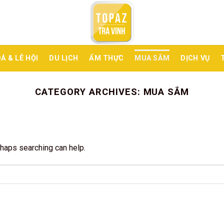
Á & LỄ HỘI
DU LỊCH
ẨM THỰC
MUA SẮM
DỊCH VỤ
CATEGORY ARCHIVES:
MUA SẮM
rhaps searching can help.